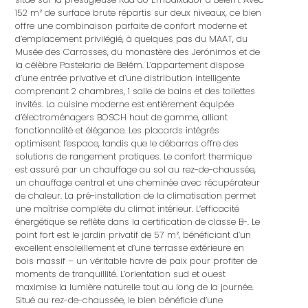
152 m² de surface brute répartis sur deux niveaux, ce bien
offre une combinaison parfaite de confort moderne et
d’emplacement privilégié, à quelques pas du MAAT, du
Musée des Carrosses, du monastère des Jerónimos et de
la célèbre Pastelaria de Belém. L’appartement dispose
d’une entrée privative et d’une distribution intelligente
comprenant 2 chambres, 1 salle de bains et des toilettes
invités. La cuisine moderne est entièrement équipée
d’électroménagers BOSCH haut de gamme, alliant
fonctionnalité et élégance. Les placards intégrés
optimisent l’espace, tandis que le débarras offre des
solutions de rangement pratiques. Le confort thermique
est assuré par un chauffage au sol au rez-de-chaussée,
un chauffage central et une cheminée avec récupérateur
de chaleur. La pré-installation de la climatisation permet
une maîtrise complète du climat intérieur. L’efficacité
énergétique se reflète dans la certification de classe B-. Le
point fort est le jardin privatif de 57 m², bénéficiant d’un
excellent ensoleillement et d’une terrasse extérieure en
bois massif – un véritable havre de paix pour profiter de
moments de tranquillité. L’orientation sud et ouest
maximise la lumière naturelle tout au long de la journée.
Situé au rez-de-chaussée, le bien bénéficie d’une