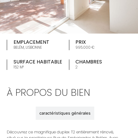
EMPLACEMENT
PRIX
BELÉM, LISBONNE
995.000 €
SURFACE HABITABLE
CHAMBRES
152 M²
2
À PROPOS DU BIEN
description
caractéristiques générales
Découvrez ce magnifique duplex T2 entièrement rénové,
situé sur la prestigieuse Rua do Embaixador à Belém. Avec