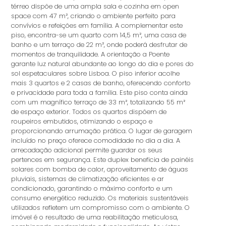
térreo dispõe de uma ampla sala e cozinha em open
space com 47 m², criando o ambiente perfeito para
convívios e refeições em família. A complementar este
piso, encontra-se um quarto com 14,5 m², uma casa de
banho e um terraço de 22 m², onde poderá desfrutar de
momentos de tranquilidade. A orientação a Poente
garante luz natural abundante ao longo do dia e pores do
sol espetaculares sobre Lisboa. O piso inferior acolhe
mais 3 quartos e 2 casas de banho, oferecendo conforto
e privacidade para toda a família. Este piso conta ainda
com um magnífico terraço de 33 m², totalizando 55 m²
de espaço exterior. Todos os quartos dispõem de
roupeiros embutidos, otimizando o espaço e
proporcionando arrumação prática. O lugar de garagem
incluído no preço oferece comodidade no dia a dia. A
arrecadação adicional permite guardar os seus
pertences em segurança. Este duplex beneficia de painéis
solares com bomba de calor, aproveitamento de águas
pluviais, sistemas de climatização eficientes e ar
condicionado, garantindo o máximo conforto e um
consumo energético reduzido. Os materiais sustentáveis
utilizados refletem um compromisso com o ambiente. O
imóvel é o resultado de uma reabilitação meticulosa,