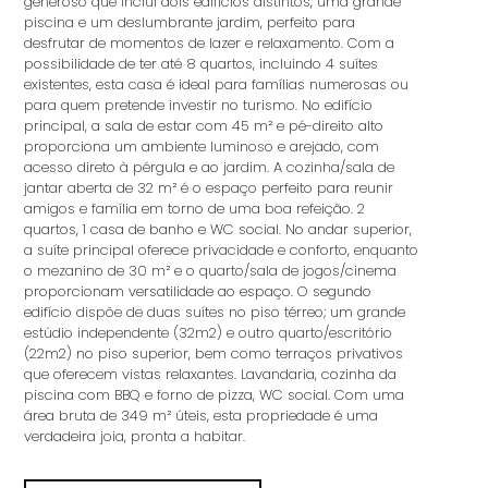
generoso que inclui dois edifícios distintos, uma grande
piscina e um deslumbrante jardim, perfeito para
desfrutar de momentos de lazer e relaxamento. Com a
possibilidade de ter até 8 quartos, incluindo 4 suítes
existentes, esta casa é ideal para famílias numerosas ou
para quem pretende investir no turismo. No edifício
principal, a sala de estar com 45 m² e pé-direito alto
proporciona um ambiente luminoso e arejado, com
acesso direto à pérgula e ao jardim. A cozinha/sala de
jantar aberta de 32 m² é o espaço perfeito para reunir
amigos e família em torno de uma boa refeição. 2
quartos, 1 casa de banho e WC social. No andar superior,
a suíte principal oferece privacidade e conforto, enquanto
o mezanino de 30 m² e o quarto/sala de jogos/cinema
proporcionam versatilidade ao espaço. O segundo
edifício dispõe de duas suítes no piso térreo; um grande
estúdio independente (32m2) e outro quarto/escritório
(22m2) no piso superior, bem como terraços privativos
que oferecem vistas relaxantes. Lavandaria, cozinha da
piscina com BBQ e forno de pizza, WC social. Com uma
área bruta de 349 m² úteis, esta propriedade é uma
verdadeira joia, pronta a habitar.