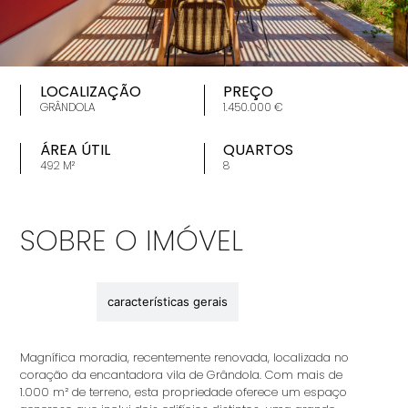
LOCALIZAÇÃO
PREÇO
GRÂNDOLA
1.450.000 €
ÁREA ÚTIL
QUARTOS
492 M²
8
SOBRE O IMÓVEL
descrição
características gerais
Magnífica moradia, recentemente renovada, localizada no
coração da encantadora vila de Grândola. Com mais de
1.000 m² de terreno, esta propriedade oferece um espaço